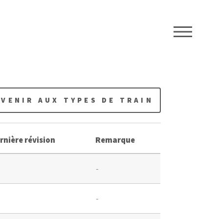
ME
EVENIR AUX TYPES DE TRAIN
rnière révision
Remarque
-
-