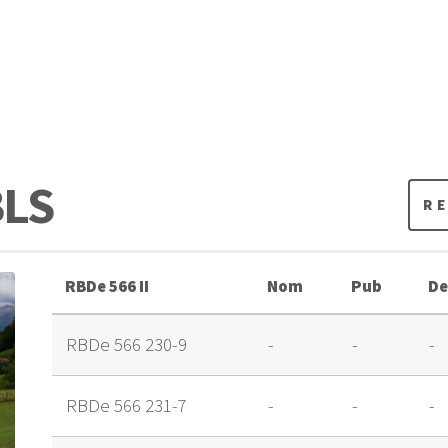
BLS
R
RBDe 566 II
Nom
Pub
De
RBDe 566 230-9
-
-
-
RBDe 566 231-7
-
-
-