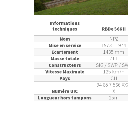
Informations
techniques
RBDe 566 II
NPZ
Nom
1973 - 1974
Mise en service
1435 mm
Ecartement
71 t
Masse totale
SIG / SWP / S
Constructeurs
125 km/h
Vitesse Maximale
CH
Pays
94 85 7 566 XX
X
Numéro UIC
25m
Longueur hors tampons