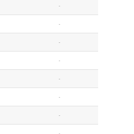
-
-
-
-
-
-
-
-