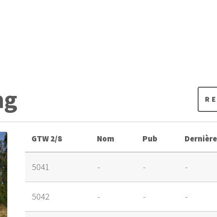
ng
R
GTW 2/8
Nom
Pub
Dernière
5041
-
-
-
5042
-
-
-