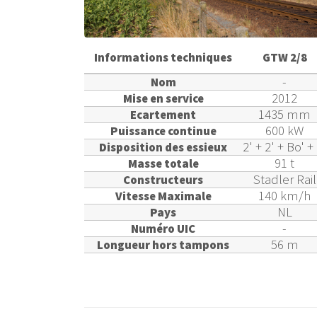
Informations techniques
GTW 2/8
-
Nom
2012
Mise en service
1435 mm
Ecartement
600 kW
Puissance continue
2' + 2' + Bo' +
Disposition des essieux
91 t
Masse totale
Stadler Rail
Constructeurs
140 km/h
Vitesse Maximale
NL
Pays
-
Numéro UIC
56 m
Longueur hors tampons