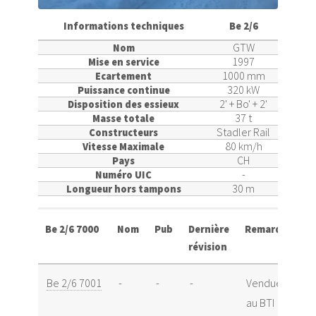
Informations techniques
Be 2/6
GTW
Nom
1997
Mise en service
1000 mm
Ecartement
320 kW
Puissance continue
2' + Bo' + 2'
Disposition des essieux
37 t
Masse totale
Stadler Rail
Constructeurs
80 km/h
Vitesse Maximale
CH
Pays
-
Numéro UIC
30 m
Longueur hors tampons
Be 2/6 7000
Nom
Pub
Dernière
Remarque
révision
Be 2/6 7001
-
-
-
Vendue
au BTI