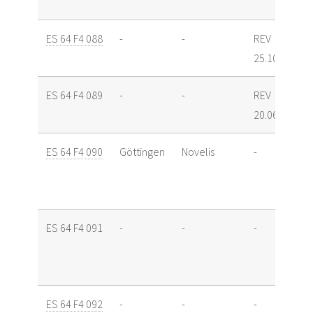
ES 64 F4 088
-
-
REV
25.10.11
ES 64 F4 089
-
-
REV
20.06.12
ES 64 F4 090
Göttingen
Novelis
-
ES 64 F4 091
-
-
-
ES 64 F4 092
-
-
-