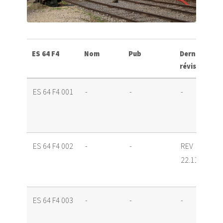
ES 64 F4
Nom
Pub
Dernière
révision
ES 64 F4 001
-
-
-
ES 64 F4 002
-
-
REV
22.11.11
ES 64 F4 003
-
-
-