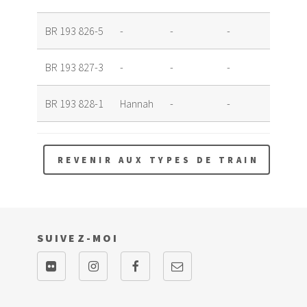
BR 193 826-5
-
-
-
Louée
BR 193 827-3
-
-
-
Louée
BR 193 828-1
Hannah
-
-
Louée
REVENIR AUX TYPES DE TRAIN
SUIVEZ-MOI