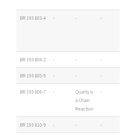
Lokal
BR 193 803-4
-
-
-
Loué
Eisen
Ostfr
Olde
BR 193 804-2
-
-
-
Louée
BR 193 805-9
-
-
-
Loué
BR 193 806-7
-
Quality is
-
Louée
a Chain
Reaction
BR 193 810-9
-
-
-
Louée