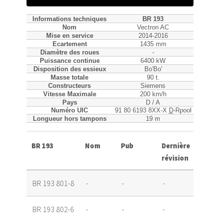
Informations techniques
BR 193
Nom
Vectron AC
Mise en service
2014-2016
Ecartement
1435 mm
Diamètre des roues
-
Puissance continue
6400 kW
Disposition des essieux
Bo'Bo'
Masse totale
90 t.
Constructeurs
Siemens
Vitesse Maximale
200 km/h
Pays
D / A
Numéro UIC
91 80 6193 8XX-X
D
-Rpool
Longueur hors tampons
19 m
BR 193
Nom
Pub
Dernière
Rema
révision
BR 193 801-8
-
-
-
Loué
BR 193 802-6
-
-
-
Louée