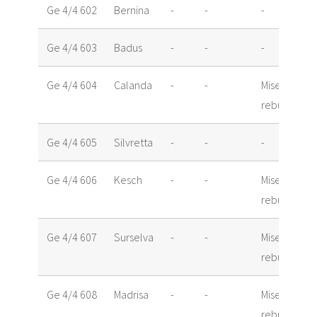
Ge 4/4 602
Bernina
-
-
-
Ge 4/4 603
Badus
-
-
-
Ge 4/4 604
Calanda
-
-
Mise au
rebut
Ge 4/4 605
Silvretta
-
-
-
Ge 4/4 606
Kesch
-
-
Mise au
rebut
Ge 4/4 607
Surselva
-
-
Mise au
rebut
Ge 4/4 608
Madrisa
-
-
Mise au
rebut