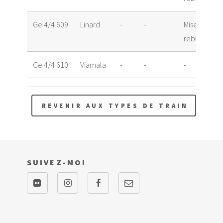
Ge 4/4 609
Linard
-
-
Mise au
rebut
Ge 4/4 610
Viamala
-
-
-
REVENIR AUX TYPES DE TRAIN
SUIVEZ-MOI