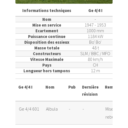
Informations techniques
Ge 4/4 I
-
Nom
1947 - 1953
Mise en service
1000 mm
Ecartement
1184 kW
Puissance continue
Bo' Bo'
Disposition des essieux
48 t
Masse totale
SLM / BBC / MFO
Constructeurs
80 km/h
Vitesse Maximale
CH
Pays
12 m
Longueur hors tampons
Ge 4/4 I
Nom
Pub
Dernière
Remarque
révision
Ge 4/4 601
Albula
-
-
Mise au
rebut