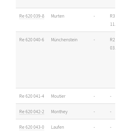
Re 620 039-8
Murten
-
R3
11.09.17
Re 620 040-6
Münchenstein
-
R2
03.06.13
Re 620 041-4
Moutier
-
-
Re 620 042-2
Monthey
-
-
Re 620 043-0
Laufen
-
-