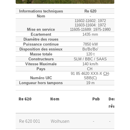
Informations techniques
Re 620
Nom
-
11602-11602: 1972
11603-11604: 1972
Mise en service
11605-11689: 1975-1980
Ecartement
1435 mm
Diamètre des roues
-
Puissance continue
7850 kW
Disposition des essieux
Bo'Bo'Bo'
Masse totale
120 t
Constructeurs
SLM / BBC / SAAS
Vitesse Maximale
140 km/h
Pays
CH
91 85 4620 XXX-X
CH
-
Numéro UIC
SBB(C)
Longueur hors tampons
19 m
Re 620
Nom
Pub
Dernière
révision
Re 620 001
Wolhusen
-
-