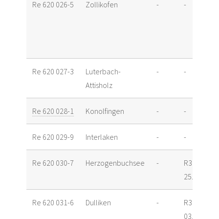
Re 620 026-5
Zollikofen
-
-
Re 620 027-3
Luterbach-
-
-
Attisholz
Re 620 028-1
Konolfingen
-
-
Re 620 029-9
Interlaken
-
-
Re 620 030-7
Herzogenbuchsee
-
R3
25.08.16
Re 620 031-6
Dulliken
-
R3
03.11.16