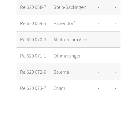
Re 620 068-7
Stein-Säckingen
-
-
Re 620 069-5
Hägendorf
-
-
Re 620 070-3
Affoltern am Albis
-
-
Re 620 071-1
Othmarsingen
-
-
Re 620 072-9
Balerna
-
-
Re 620 073-7
Cham
-
-