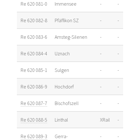
Re 620 081-0
Immensee
-
-
Re 620 082-8
Pfäffikon SZ
-
-
Re 620 083-6
Amsteg-Silenen
-
-
Re 620 084-4
Uznach
-
-
Re 620 085-1
Sulgen
-
-
Re 620 086-9
Hochdorf
-
-
Re 620 087-7
Bischofszell
-
-
Re 620 088-5
Linthal
XRail
-
Re 620 089-3
Gerra-
-
-