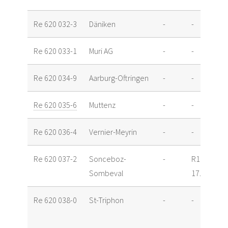
Re 620 032-3
Däniken
-
-
Re 620 033-1
Muri AG
-
-
Re 620 034-9
Aarburg-Oftringen
-
-
Re 620 035-6
Muttenz
-
-
Re 620 036-4
Vernier-Meyrin
-
-
Re 620 037-2
Sonceboz-
-
R1
Sombeval
17.04.15
Re 620 038-0
St-Triphon
-
-