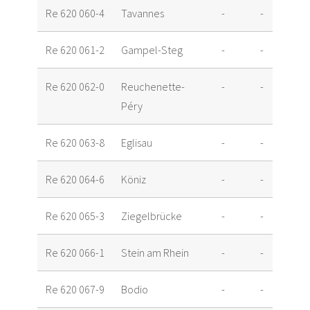
Re 620 060-4
Tavannes
-
-
Re 620 061-2
Gampel-Steg
-
-
Re 620 062-0
Reuchenette-
-
-
Péry
Re 620 063-8
Eglisau
-
-
Re 620 064-6
Köniz
-
-
Re 620 065-3
Ziegelbrücke
-
-
Re 620 066-1
Stein am Rhein
-
-
Re 620 067-9
Bodio
-
-