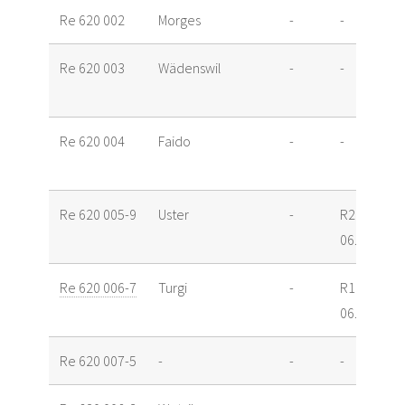
Re 620 002
Morges
-
-
Re 620 003
Wädenswil
-
-
Re 620 004
Faido
-
-
Re 620 005-9
Uster
-
R2
06.09.12
Re 620 006-7
Turgi
-
R1
06.12.12
Re 620 007-5
-
-
-