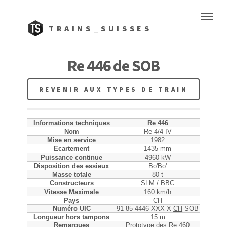
TRAINS_SUISSES
Re 446 de SOB
REVENIR AUX TYPES DE TRAIN
Informations techniques
Re 446
Nom
Re 4/4 IV
Mise en service
1982
Ecartement
1435 mm
Puissance continue
4960 kW
Disposition des essieux
Bo'Bo'
Masse totale
80 t
Constructeurs
SLM / BBC
Vitesse Maximale
160 km/h
Pays
CH
Numéro UIC
91 85 4446 XXX-X
CH
-SOB
Longueur hors tampons
15 m
Remarques
Prototype des Re 460