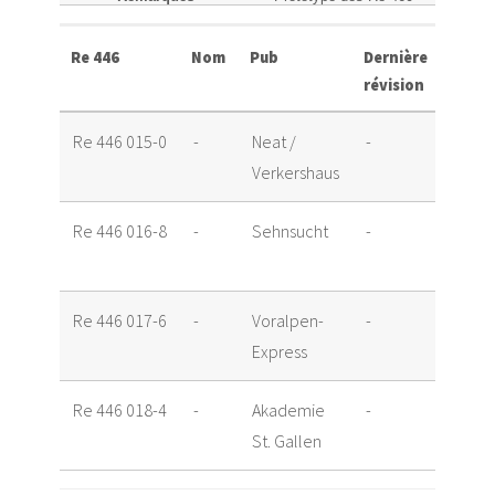
Re 446
Nom
Pub
Dernière
Rema
révision
Re 446 015-0
-
Neat /
-
Ex Re
Verkershaus
10101
Re 446 016-8
-
Sehnsucht
-
Ex Re
10102
Re 446 017-6
-
Voralpen-
-
Ex Re
Express
10103
Re 446 018-4
-
Akademie
-
Ex Re
St. Gallen
10104