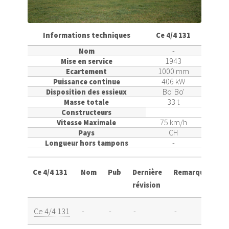
Informations techniques
Ce 4/4 131
-
Nom
1943
Mise en service
1000 mm
Ecartement
406 kW
Puissance continue
Bo' Bo'
Disposition des essieux
33 t
Masse totale
Constructeurs
75 km/h
Vitesse Maximale
CH
Pays
-
Longueur hors tampons
Ce 4/4 131
Nom
Pub
Dernière
Remarque
révision
Ce 4/4 131
-
-
-
-